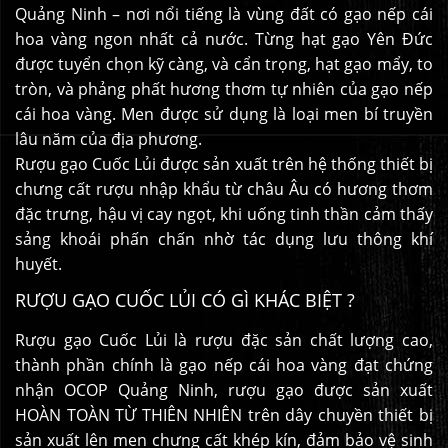
Quảng Ninh – nơi nổi tiếng là vùng đất có gạo nếp cái
hoa vàng ngon nhất cả nước. Từng hạt gạo Yên Đức
được tuyển chọn kỹ càng, và cẩn trọng, hạt gạo mẩy, to
tròn, và phảng phất hương thơm tự nhiên của gạo nếp
cái hoa vàng. Men được sử dụng là loại men bí truyền
lâu năm của địa phương.
Rượu gạo Cuốc Lủi được sản xuất trên hệ thống thiết bị
chưng cất rượu nhập khẩu từ châu Âu có hương thơm
đặc trưng, hậu vị cay ngọt, khi uống tinh thần cảm thấy
sảng khoái phấn chấn nhờ tác dụng lưu thông khí
huyết.
RƯỢU GẠO CUỐC LỦI CÓ GÌ KHÁC BIỆT ?
Rượu gạo Cuốc Lủi là rượu đặc sản chất lượng cao,
thành phần chính là gạo nếp cái hoa vàng đạt chứng
nhận OCOP Quảng Ninh, rượu gạo được sản xuất
HOÀN TOÀN TỪ THIÊN NHIÊN trên dây chuyền thiết bị
sản xuất lên men chưng cất khép kín, đảm bảo vệ sinh