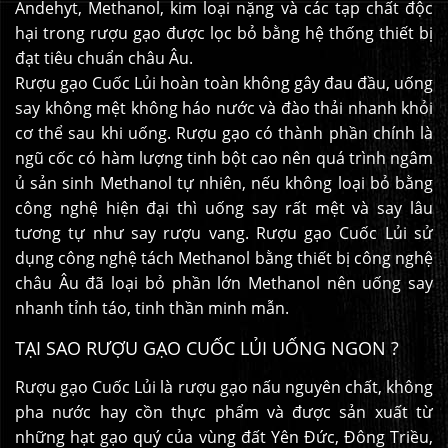
Andehyt, Methanol, kim loại nặng và các tạp chất độc
hại trong rượu gạo được lọc bỏ bằng hệ thống thiết bị
đạt tiêu chuẩn châu Âu.
Rượu gạo Cuốc Lủi hoàn toàn không gây đau đầu, uống
say không mệt không háo nước và đào thải nhanh khỏi
cơ thể sau khi uống. Rượu gạo có thành phần chính là
ngũ cốc có hàm lượng tinh bột cao nên quá trình ngâm
ủ sản sinh Methanol tự nhiên, nếu không loại bỏ bằng
công nghệ hiện đại thì uống say rất mệt và say lâu
tương tự như say rượu vang. Rượu gạo Cuốc Lủi sử
dụng công nghệ tách Methanol bằng thiết bị công nghệ
châu Âu đã loại bỏ phần lớn Methanol nên uống say
nhanh tỉnh táo, tinh thần minh mẫn.
TẠI SAO RƯỢU GẠO CUỐC LỦI UỐNG NGON ?
Rượu gạo Cuốc Lủi là rượu gạo nấu nguyên chất, không
pha nước hay cồn thực phẩm và được sản xuất từ
những hạt gạo quý của vùng đất Yên Đức, Đông Triều,