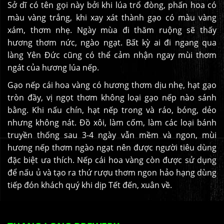
Sở dĩ có tên gọi này bởi khi lúa trổ đòng, phấn hoa có
màu vàng trắng, khi xay xát thành gạo có màu vàng
xám, thơm nhẹ. Ngày mùa đi thăm ruộng sẽ thấy
hương thơm nức, ngào ngạt. Bất kỳ ai đi ngang qua
làng Yên Đức cũng có thể cảm nhận ngay mùi thơm
ngát của hương lúa nếp.
Gạo nếp cái hoa vàng có hương thơm dịu nhẹ, hạt gạo
tròn đầy, vị ngọt thơm không loại gạo nếp nào sánh
bằng. Khi nấu chín, hạt nếp trong và ráo, bóng, dẻo
nhưng không nát. Đồ xôi, làm cốm, làm các loại bánh
truyền thống sau 3-4 ngày vẫn mềm và ngon, mùi
hương nếp thơm ngào ngạt nên được người tiêu dùng
đặc biệt ưa thích. Nếp cái hoa vàng còn được sử dụng
để nấu ủ và tạo ra thứ rượu thơm ngon hảo hạng dùng
tiếp đón khách quý khi dịp Tết đến, xuân về.