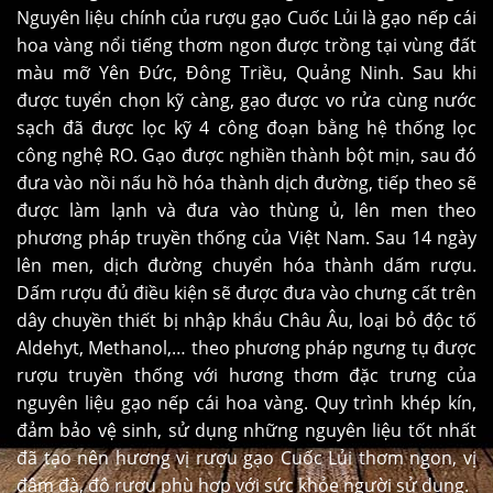
Nguyên liệu chính của rượu gạo Cuốc Lủi là gạo nếp cái
hoa vàng nổi tiếng thơm ngon được trồng tại vùng đất
màu mỡ Yên Đức, Đông Triều, Quảng Ninh. Sau khi
được tuyển chọn kỹ càng, gạo được vo rửa cùng nước
sạch đã được lọc kỹ 4 công đoạn bằng hệ thống lọc
công nghệ RO. Gạo được nghiền thành bột mịn, sau đó
đưa vào nồi nấu hồ hóa thành dịch đường, tiếp theo sẽ
được làm lạnh và đưa vào thùng ủ, lên men theo
phương pháp truyền thống của Việt Nam. Sau 14 ngày
lên men, dịch đường chuyển hóa thành dấm rượu.
Dấm rượu đủ điều kiện sẽ được đưa vào chưng cất trên
dây chuyền thiết bị nhập khẩu Châu Âu, loại bỏ độc tố
Aldehyt, Methanol,… theo phương pháp ngưng tụ được
rượu truyền thống với hương thơm đặc trưng của
nguyên liệu gạo nếp cái hoa vàng. Quy trình khép kín,
đảm bảo vệ sinh, sử dụng những nguyên liệu tốt nhất
đã tạo nên hương vị rượu gạo Cuốc Lủi thơm ngon, vị
đậm đà, độ rượu phù hợp với sức khỏe người sử dụng.