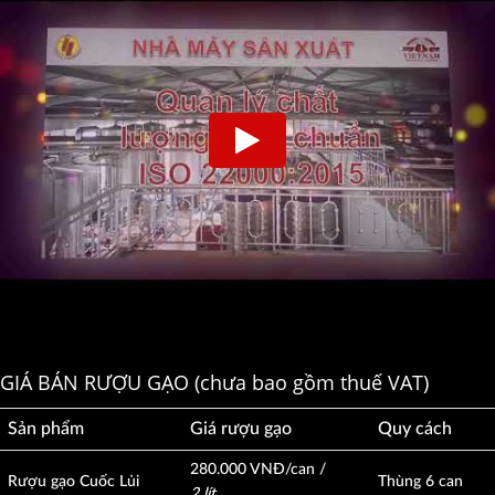
GIÁ BÁN RƯỢU GẠO (chưa bao gồm thuế VAT)
Sản phẩm
Giá rượu gạo
Quy cách
280.000 VNĐ/can /
Rượu gạo Cuốc Lủi
Thùng 6 can
2 lít