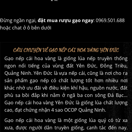
Đừng ngần ngại,
đặt mua rượu gạo ngay
: 0969.501.688
hoặc chat ở ô bên dưới
CÂU CHUYỆN VỀ GẠO NẾP CÁI HOA VÀNG YÊN ĐỨC
Gạo nếp cái hoa vàng là giống lúa nếp truyền thống
ngon nổi tiếng của vùng đất Yên Đức, Đông Triều,
Quảng Ninh. Yên Đức là vựa nếp cái, cũng là nơi cho ra
sản phẩm gạo nếp có chất lượng tốt hơn nhiều nơi
khác nhờ ưu đãi về điều kiện khí hậu, nguồn nước, đất
phù sa bồi đắp khi nằm ở ngã ba con sông Đá Bạc…
Gạo nếp cái hoa vàng Yên Đức là giống lúa chất lượng
cao, đạt chứng nhận 4 sao OCOP Quảng Ninh.
Gạo nếp cái hoa vàng là một giống lúa quý có từ xa
xưa, được người dân truyền giống, canh tác đến nay.