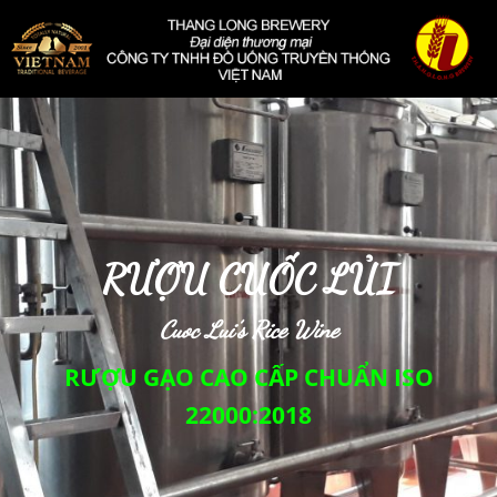
RƯỢU CUỐC LỦI
Cuoc Lui’s Rice Wine
RƯỢU GẠO CAO CẤP CHUẨN ISO
22000:2018