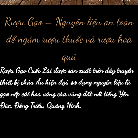
Rượu Gạo – Nguyên liệu an toàn
để ngâm rượu thuốc và rượu hoa
quả
Rượu Gạo Cuốc Lủi được sản xuất trên dây truyền
thiết bị châu Âu hiện đại, sử dụng nguyên liệu là
gạo nếp cái hoa vàng của vùng đất nổi tiếng Yên
Đức, Đông Triều, Quảng Ninh.