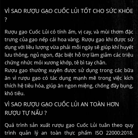
VÌ SAO RƯỢU GẠO CUỐC LỦI TỐT CHO SỨC KHỎE
?
Rượu gạo Cuốc Lủi có tính ấm, vị cay, và mùi thơm đặc
trưng của gạo nếp cái hoa vàng. Rượu gạo khi được sử
dụng với liều lượng vừa phải mỗi ngày sẽ giúp khí huyết
lưu thông, ngủ ngon, đặc biệt hỗ trợ làm giảm các triệu
chứng nhức mỏi xương khớp, tê bì tay chân.
Rượu gạo thường xuyên được sử dụng trong các bữa
ăn vì rượu gạo có tác dụng mạnh mẽ trong việc kích
thích hệ tiêu hóa, giúp ăn ngon miệng, chống đầy bụng,
khó tiêu.
VÌ SAO RƯỢU GẠO CUỐC LỦI AN TOÀN HƠN
RƯỢU TỰ NẤU ?
Quá trình sản xuất rượu gạo Cuốc Lủi tuân theo quy
trình quản lý an toàn thực phẩm ISO 22000:2018.